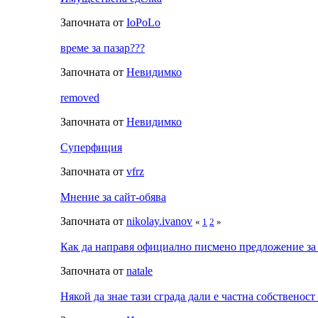
Започната от
IoPoLo
време за пазар???
Започната от
Невидимко
removed
Започната от
Невидимко
Суперфиция
Започната от
vfrz
Мнение за сайт-обява
Започната от
nikolay.ivanov
«
1
2
»
Как да направя официално писмено предложение за 
Започната от
natale
Някой да знае тази сграда дали е частна собственос