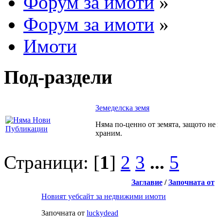
Форум за имоти
»
Форум за имоти
»
Имоти
Под-раздели
Земеделска земя
Няма по-ценно от земята, защото не 
храним.
Страници: [
1
]
2
3
...
5
Заглавие
/
Започната от
Новият уебсайт за недвижими имоти
Започната от
luckydead