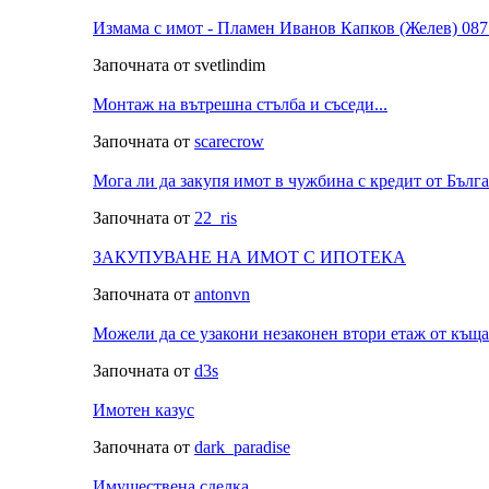
Измама с имот - Пламен Иванов Капков (Желев) 08
Започната от svetlindim
Монтаж на вътрешна стълба и съседи...
Започната от
scarecrow
Мога ли да закупя имот в чужбина с кредит от Бълг
Започната от
22_ris
ЗАКУПУВАНЕ НА ИМОТ С ИПОТЕКА
Започната от
antonvn
Можели да се узакони незаконен втори етаж от къща
Започната от
d3s
Имотен казус
Започната от
dark_paradise
Имуществена сделка