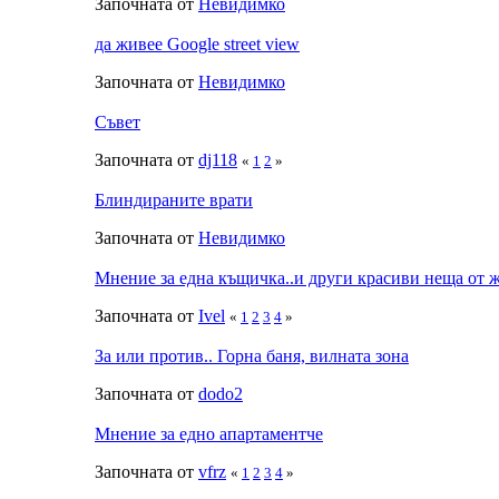
Започната от
Невидимко
да живее Google street view
Започната от
Невидимко
Съвет
Започната от
dj118
«
1
2
»
Блиндираните врати
Започната от
Невидимко
Мнение за една къщичка..и други красиви неща от 
Започната от
Ivel
«
1
2
3
4
»
За или против.. Горна баня, вилната зона
Започната от
dodo2
Мнение за едно апартаментче
Започната от
vfrz
«
1
2
3
4
»