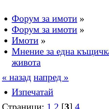
Форум за имоти
»
Форум за имоти
»
Имоти
»
Мнение за една къщичка
живота
« назад
напред »
Изпечатай
Страници:
1
2
[
3
]
4