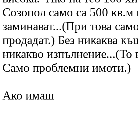
Созопол само са 500 кв.м
заминават...(При това само
продадат.) Без никаква къщ
никакво изпълнение...(То 
Само проблемни имоти.)
Ако имаш