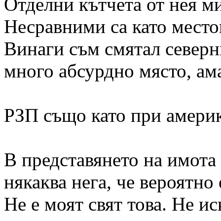
Отделни кътчета от нея м
Несравними са като место
Винаги съм смятал северн
много абсурдно място, ама
РЗП също като при америк
В представянето на имота
някаква нега, че вероятно
Не е моят свят това. Не ис