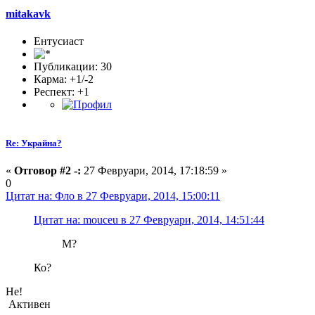
mitakavk
Ентусиаст
Публикации: 30
Карма: +1/-2
Респект:
+1
Re: Украйна?
«
Отговор #2 -:
27 Февруари, 2014, 17:18:59 »
0
Цитат на: Фло в 27 Февруари, 2014, 15:00:11
Цитат на: mouceu в 27 Февруари, 2014, 14:51:44
М?
Ко?
Не!
Активен