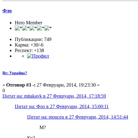
Фло
Hero Member
Публикации: 749
Карма: +30/-6
Респект:
+138
Re: Украйна?
«
Отговор #3 -:
27 Февруари, 2014, 19:23:30 »
0
Цитат на: mitakavk в 27 Февруари, 2014, 17:18:59
Цитат на: Фло в 27 Февруари, 2014, 15:00:11
Цитат на: mouceu в 27 Февруари, 2014, 14:51:44
М?
Ко?