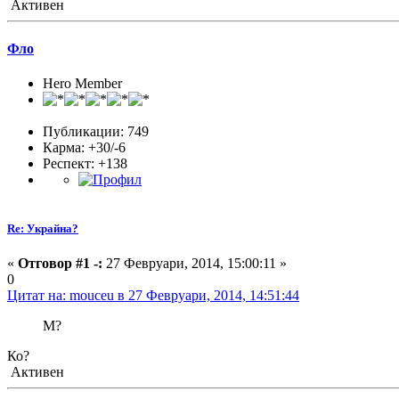
Активен
Фло
Hero Member
Публикации: 749
Карма: +30/-6
Респект:
+138
Re: Украйна?
«
Отговор #1 -:
27 Февруари, 2014, 15:00:11 »
0
Цитат на: mouceu в 27 Февруари, 2014, 14:51:44
М?
Ко?
Активен