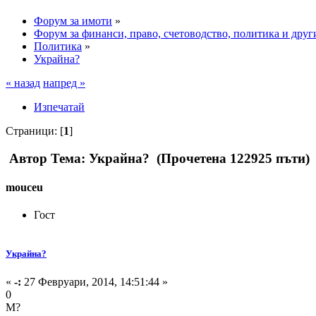
Форум за имоти
»
Форум за финанси, право, счетоводство, политика и друг
Политика
»
Украйна?
« назад
напред »
Изпечатай
Страници: [
1
]
Автор
Тема: Украйна? (Прочетена 122925 пъти)
mouceu
Гост
Украйна?
«
-:
27 Февруари, 2014, 14:51:44 »
0
М?