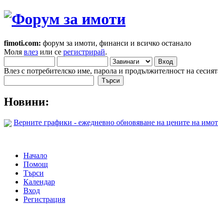
fimoti.com:
форум за имоти, финанси и всичко останало
Моля
влез
или се
регистрирай
.
Влез с потребителско име, парола и продължителност на сесият
Новини:
Верните графики - ежедневно обновяване на цените на имот
Начало
Помощ
Търси
Календар
Вход
Регистрация