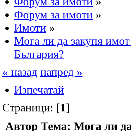
Форум за имоти
»
Форум за имоти
»
Имоти
»
Мога ли да закупя имот
България?
« назад
напред »
Изпечатай
Страници: [
1
]
Автор
Тема: Мога ли да