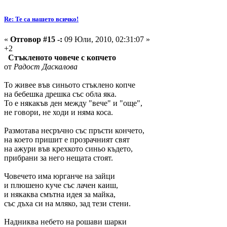
Re: Те са нашето всичко!
«
Отговор #15 -:
09 Юли, 2010, 02:31:07 »
+2
Стъкленото човече с копчето
от
Радост Даскалова
То живее във синьото стъклено копче
на бебешка дрешка със обла яка.
То е някакъв ден между "вече" и "още",
не говори, не ходи и няма коса.
Размотава несръчно със пръсти кончето,
на което пришит е прозрачният свят
на ажури във крехкото синьо където,
прибрани за него нещата стоят.
Човечето има юрганче на зайци
и плюшено куче със лачен каиш,
и някаква смътна идея за майка,
със дъха си на мляко, зад тези стени.
Надниква небето на рошави шарки