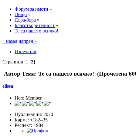
Форум за имоти
»
Общи
»
Дъра-бъра
»
Благотворителност
»
Те са нашето всичко!
« назад
напред »
Изпечатай
Страници:
1
[
2
]
Автор
Тема: Те са нашето всичко! (Прочетена 60
elissa
Hero Member
Публикации: 2070
Карма: +182/-35
Респект:
+984