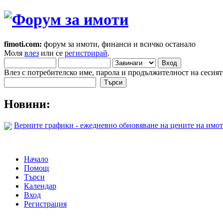
fimoti.com:
форум за имоти, финанси и всичко останало
Моля
влез
или се
регистрирай
.
Влез с потребителско име, парола и продължителност на сесият
Новини:
Верните графики - ежедневно обновяване на цените на имот
Начало
Помощ
Търси
Календар
Вход
Регистрация