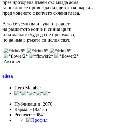
през прозореца пълен със млада асма,
за поклон се привежда над детска кошарка -
пред човечето с копчето скланя глава.
А то се усмихва и гука от радост
на разшитото копче и синия цвят,
и на малкото чудо да не притежава,
но да има в ръката си целия свят.
Активен
elissa
Hero Member
Публикации: 2070
Карма: +182/-35
Респект:
+984